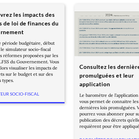
rez les impacts des
s de loi de finances du
rnement
 période budgétaire, début
 le simulateur socio-fiscal
es réformes proposées par les
PLFSS du Gouvernement. Vous
Consultez les dernière
lors visualiser les impacts de
ets sur le budget et sur des
promulguées et leur
 types.
application
EUR SOCIO-FISCAL
Le baromètre de l’application 
vous permet de connaitre les
dernières lois promulguées. 
pourrez vous abonner pour su
publication des décrets qu’ell
requièrent pour être appliqué