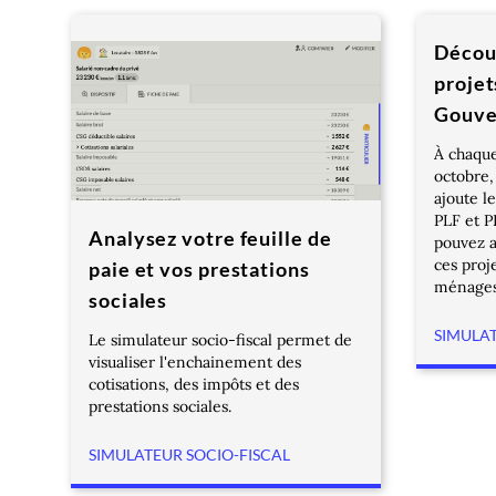
Découv
projet
Gouve
À chaque
octobre,
ajoute l
PLF et 
Analysez votre feuille de
pouvez a
ces proj
paie et vos prestations
ménages
sociales
SIMULAT
Le simulateur socio-fiscal permet de
visualiser l'enchainement des
cotisations, des impôts et des
prestations sociales.
SIMULATEUR SOCIO-FISCAL