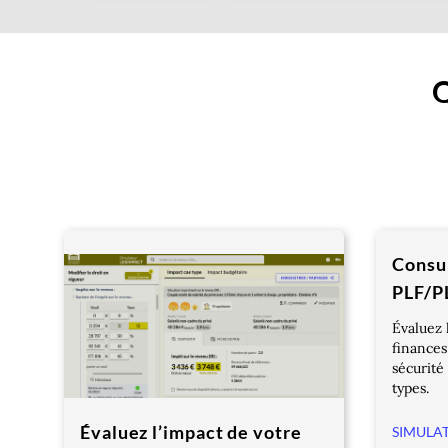
Q
Consul
PLF/P
Évaluez 
finances
sécurité
types.
Évaluez l’impact de votre
SIMULAT